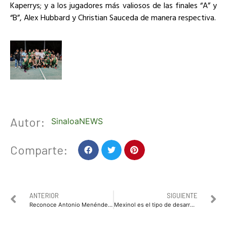
Kaperrys; y a los jugadores más valiosos de las finales “A” y
“B”, Alex Hubbard y Christian Sauceda de manera respectiva.
Autor:
SinaloaNEWS
Comparte:
ANTERIOR
SIGUIENTE
Reconoce Antonio Menéndez de Llano Bermúdez la invaluable labor del magisterio ahomense.
Mexinol es el tipo de desarrollos que necesita Sinaloa: Gobernadora Yeraldine