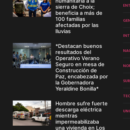
humanitaria a la
EN
sierra de Choix;
beneficia a más de
100 familias
GE
afectadas por las
lluvias
INT
*Destacan buenos
NA
resultados del
Operativo Verano
Seguro en mesa de
NO
Construcción de
Paz, encabezada por
SUR
la Gobernadora
Yeraldine Bonilla*
TE
Hombre sufre fuerte
descarga eléctrica
UN
mientras
impermeabilizaba
una vivienda en Los