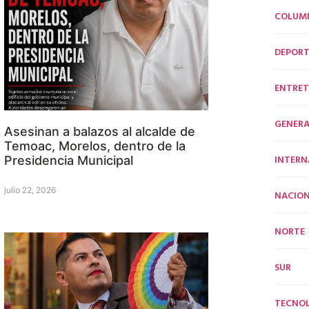
COLUM
DEPORT
ENTRET
GENERA
Asesinan a balazos al alcalde de
Temoac, Morelos, dentro de la
INTERN
Presidencia Municipal
julio 22, 2026
NACION
NORTE
SUR
TECNO