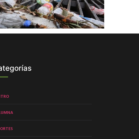
ategorías
NTRO
LUMNA
PORTES