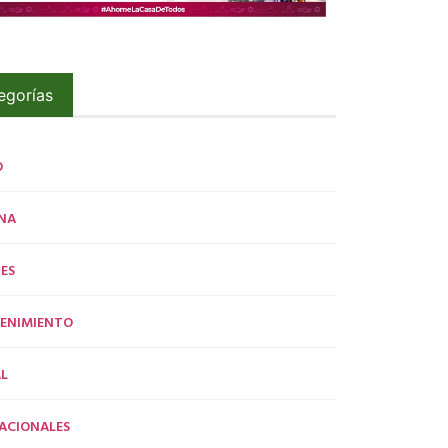
egorías
O
NA
ES
ENIMIENTO
L
ACIONALES