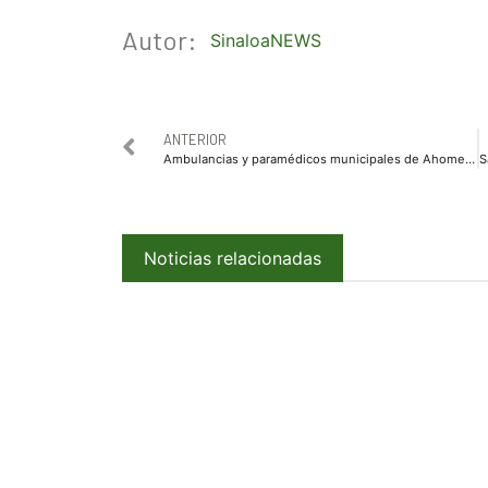
Autor:
SinaloaNEWS
ANTERIOR
Ambulancias y paramédicos municipales de Ahome prestan oportuno auxilio en trágico accidente en la México 15
Noticias relacionadas