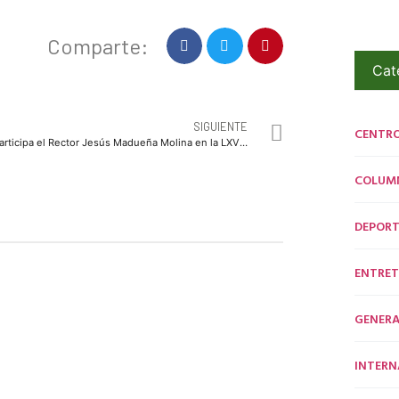
Comparte:
Cat
SIGUIENTE
CENTR
Participa el Rector Jesús Madueña Molina en la LXVII Sesión Ordinaria de la Asamblea General de la ANUIES, que contó con la presencia como invitado especial del Subsecretario de Educación Superior
COLUM
DEPORT
ENTRET
GENERA
INTERN