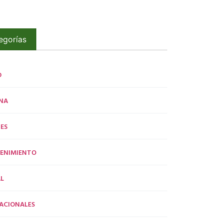
egorías
O
NA
ES
ENIMIENTO
L
ACIONALES