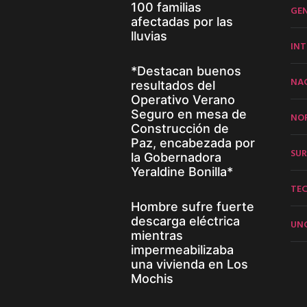
100 familias
GE
afectadas por las
lluvias
INT
*Destacan buenos
NA
resultados del
Operativo Verano
Seguro en mesa de
NO
Construcción de
Paz, encabezada por
SUR
la Gobernadora
Yeraldine Bonilla*
TE
Hombre sufre fuerte
descarga eléctrica
UN
mientras
impermeabilizaba
una vivienda en Los
Mochis