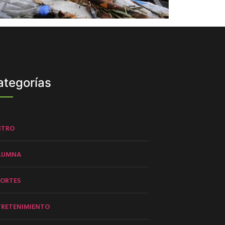
ategorías
NTRO
LUMNA
PORTES
TRETENIMIENTO