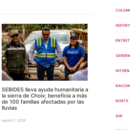
COLUM
DEPORT
ENTRET
GENERA
INTERN
NACION
SEBIDES lleva ayuda humanitaria a
la sierra de Choix; beneficia a más
NORTE
de 100 familias afectadas por las
lluvias
SUR
agosto 7, 2026