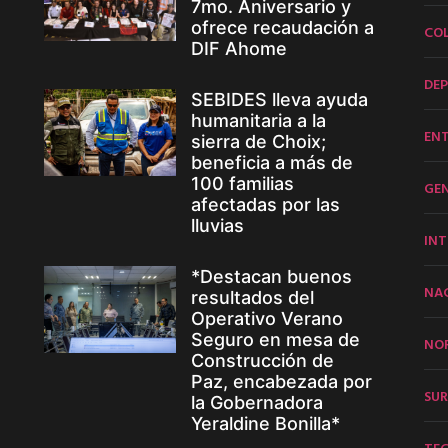
7mo. Aniversario y
ofrece recaudación a
CO
DIF Ahome
DE
SEBIDES lleva ayuda
humanitaria a la
EN
sierra de Choix;
beneficia a más de
100 familias
GE
afectadas por las
lluvias
INT
*Destacan buenos
NA
resultados del
Operativo Verano
Seguro en mesa de
NO
Construcción de
Paz, encabezada por
SUR
la Gobernadora
Yeraldine Bonilla*
TE