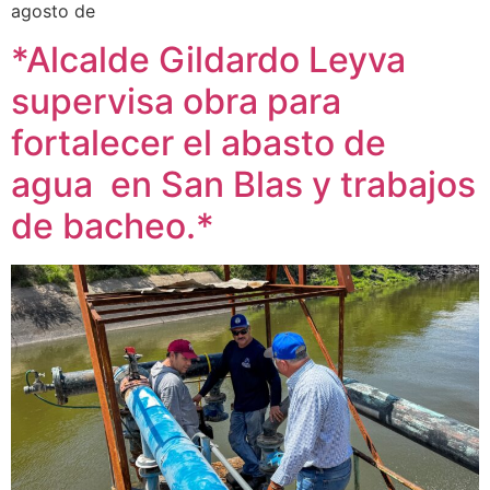
agosto de
*Alcalde Gildardo Leyva
supervisa obra para
fortalecer el abasto de
agua en San Blas y trabajos
de bacheo.*