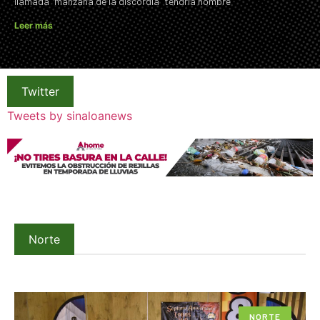
llamada “manzana de la discordia” tendría nombre
Leer más
Twitter
Tweets by sinaloanews
Norte
NORTE