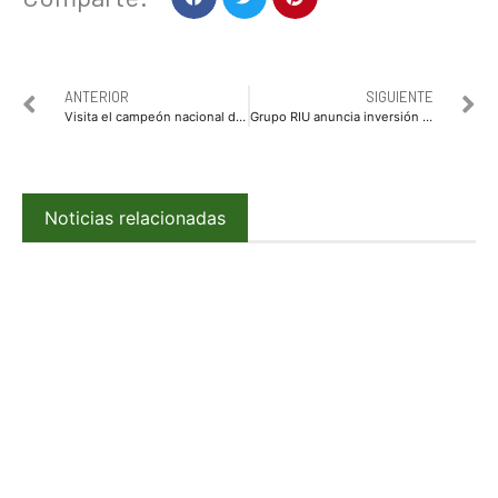
ANTERIOR
SIGUIENTE
Visita el campeón nacional de ciclismo Jesús Espinoza Nava al alcalde Billy Chapman
Grupo RIU anuncia inversión de 40 mdd en Mazatlán
Noticias relacionadas