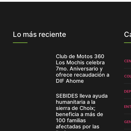
Lo más reciente
C
Club de Motos 360
CE
Los Mochis celebra
7mo. Aniversario y
ofrece recaudación a
CO
DIF Ahome
DE
SEBIDES lleva ayuda
humanitaria a la
EN
sierra de Choix;
beneficia a más de
100 familias
GE
afectadas por las