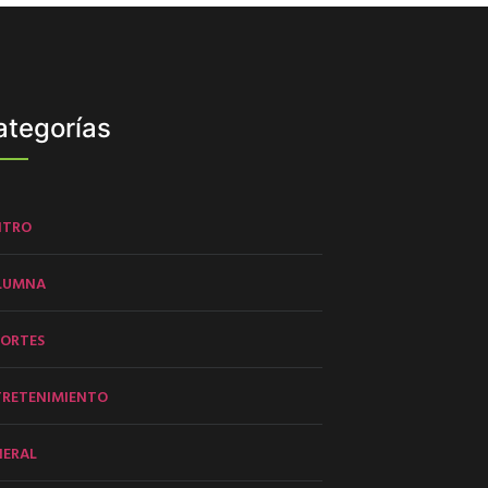
ategorías
NTRO
LUMNA
PORTES
TRETENIMIENTO
NERAL