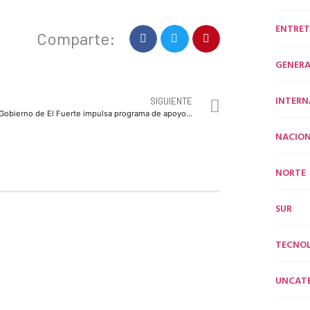
ENTRET
Comparte:
GENERA
INTERN
SIGUIENTE
*Gobierno de El Fuerte impulsa programa de apoyo para el almacenamiento de agua en los hogares.*
NACION
NORTE
SUR
TECNO
UNCAT