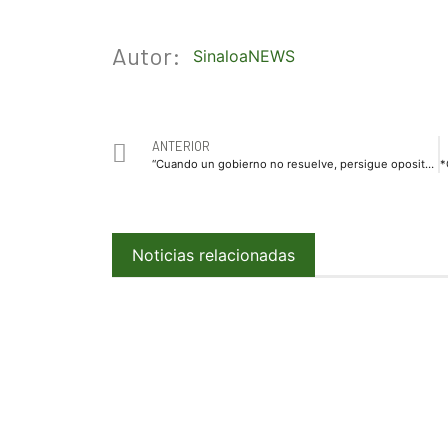
Autor:
SinaloaNEWS
ANTERIOR
“Cuando un gobierno no resuelve, persigue opositores”: PRI arremete contra Morena
Noticias relacionadas