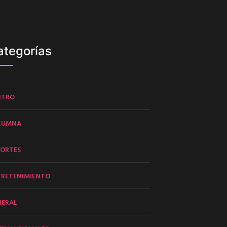
ategorías
NTRO
LUMNA
PORTES
TRETENIMIENTO
NERAL