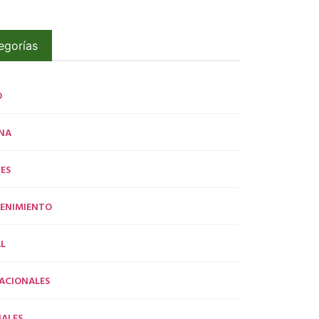
egorías
O
NA
ES
ENIMIENTO
L
ACIONALES
ALES