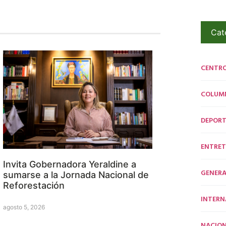
Cat
CENTR
COLUM
DEPORT
ENTRET
Invita Gobernadora Yeraldine a
GENERA
sumarse a la Jornada Nacional de
Reforestación
INTERN
agosto 5, 2026
NACION