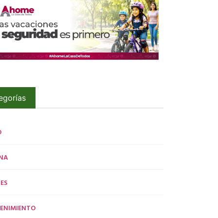
egorías
O
NA
ES
ENIMIENTO