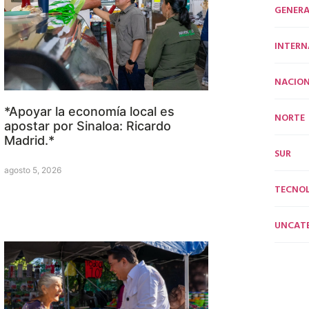
GENERA
INTERN
NACION
*Apoyar la economía local es
NORTE
apostar por Sinaloa: Ricardo
Madrid.*
SUR
agosto 5, 2026
TECNO
UNCAT