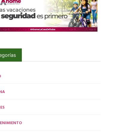
egorías
O
NA
ES
ENIMIENTO