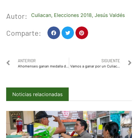
Autor:
Culiacan
,
Elecciones 2018
,
Jesús Valdés
Comparte:
ANTERIOR
SIGUIENTE
Ahomenses ganan medalla de bronce en balonmano
Vamos a ganar por un Culiacán de futuro: Jesús Valdés
Noticias relacionadas