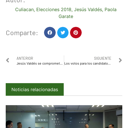
Culiacan
,
Elecciones 2018
,
Jesús Valdés
,
Paola
Garate
Comparte:
ANTERIOR
SIGUIENTE
Jesús Valdés se compromete a seguir gestionando recursos
Los votos para los candidatos del PRI,serán regresados con obras: Nubia Ramos
Noticias relacionadas