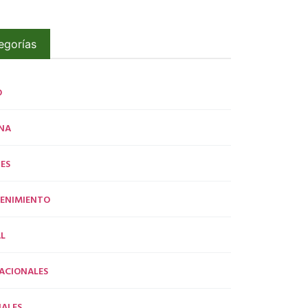
egorías
O
NA
ES
ENIMIENTO
L
ACIONALES
ALES