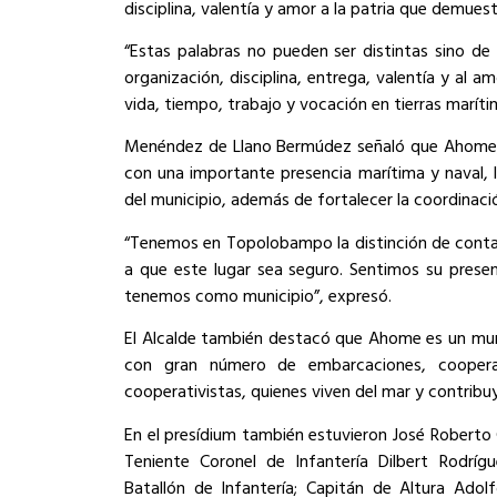
disciplina, valentía y amor a la patria que demuest
“Estas palabras no pueden ser distintas sino de
organización, disciplina, entrega, valentía y al a
vida, tiempo, trabajo y vocación en tierras maríti
Menéndez de Llano Bermúdez señaló que Ahome,
con una importante presencia marítima y naval, l
del municipio, además de fortalecer la coordinació
“Tenemos en Topolobampo la distinción de cont
a que este lugar sea seguro. Sentimos su prese
tenemos como municipio”, expresó.
El Alcalde también destacó que Ahome es un muni
con gran número de embarcaciones, cooperat
cooperativistas, quienes viven del mar y contribuy
En el presídium también estuvieron José Robert
Teniente Coronel de Infantería Dilbert Rodr
Batallón de Infantería; Capitán de Altura Adol