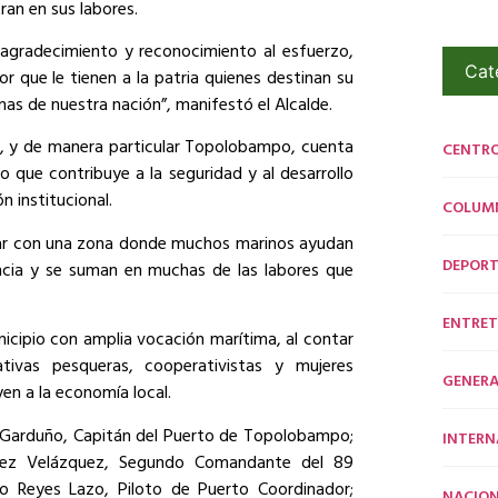
ran en sus labores.
 agradecimiento y reconocimiento al esfuerzo,
Cat
mor que le tienen a la patria quienes destinan su
mas de nuestra nación”, manifestó el Alcalde.
 y de manera particular Topolobampo, cuenta
CENTR
o que contribuye a la seguridad y al desarrollo
n institucional.
COLUM
ar con una zona donde muchos marinos ayudan
DEPORT
ncia y se suman en muchas de las labores que
ENTRET
cipio con amplia vocación marítima, al contar
ivas pesqueras, cooperativistas y mujeres
GENERA
en a la economía local.
o Garduño, Capitán del Puerto de Topolobampo;
INTERN
íguez Velázquez, Segundo Comandante del 89
fo Reyes Lazo, Piloto de Puerto Coordinador;
NACION