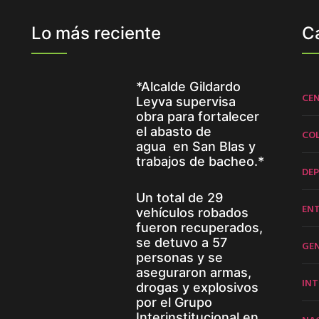
Lo más reciente
C
*Alcalde Gildardo
CE
Leyva supervisa
obra para fortalecer
el abasto de
CO
agua en San Blas y
trabajos de bacheo.*
DE
Un total de 29
EN
vehículos robados
fueron recuperados,
se detuvo a 57
GE
personas y se
aseguraron armas,
INT
drogas y explosivos
por el Grupo
Interinstitucional en