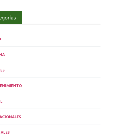
egorías
O
NA
ES
ENIMIENTO
L
ACIONALES
ALES