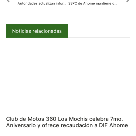
Autoridades actualizan información sobre hechos ocurridos en plaza comercial; destacan apoyo y solidaridad ciudadana
SSPC de Ahome mantiene despliegue operativo en panteones, sector comercial y vialidades por el Día de las Madres
Noticias relacionadas
Club de Motos 360 Los Mochis celebra 7mo.
Aniversario y ofrece recaudación a DIF Ahome