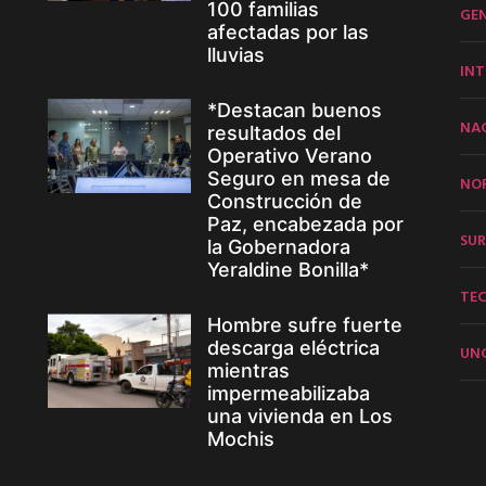
100 familias
GE
afectadas por las
lluvias
INT
*Destacan buenos
NA
resultados del
Operativo Verano
Seguro en mesa de
NO
Construcción de
Paz, encabezada por
SUR
la Gobernadora
Yeraldine Bonilla*
TE
Hombre sufre fuerte
descarga eléctrica
UN
mientras
impermeabilizaba
una vivienda en Los
Mochis