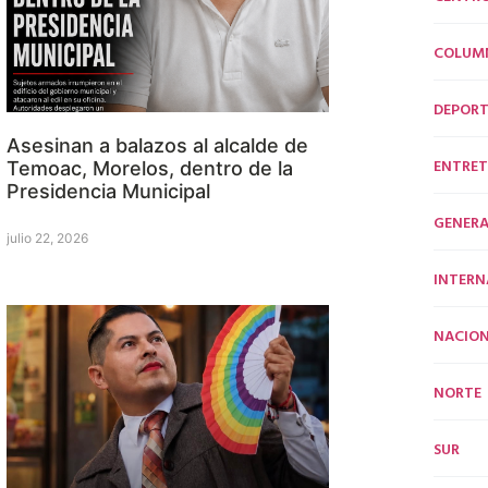
COLUM
DEPORT
Asesinan a balazos al alcalde de
ENTRET
Temoac, Morelos, dentro de la
Presidencia Municipal
GENERA
julio 22, 2026
INTERN
NACION
NORTE
SUR