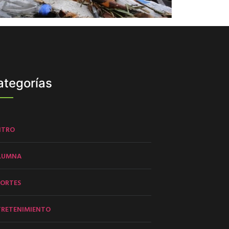
ategorías
NTRO
LUMNA
PORTES
TRETENIMIENTO