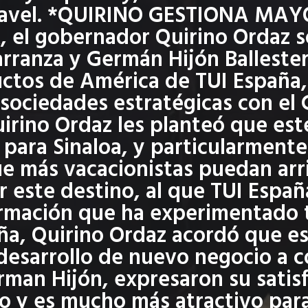
Travel. *QUIRINO GESTIONA M
R, el gobernador Quirino Ordaz 
rranza y Germán Hijón Ballester
ctos de América de TUI España,
sociedades estratégicas con el 
irino Ordaz les planteó que es
 para Sinaloa, y particularment
e más vacacionistas puedan arri
r este destino, al que TUI Españ
ormación que ha experimentado t
aña, Quirino Ordaz acordó que e
desarrollo de nuevo negocio a c
man Hijón, expresaron su satis
o y es mucho más atractivo para