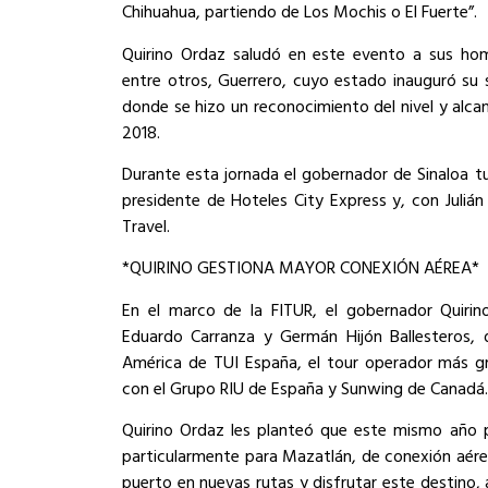
Chihuahua, partiendo de Los Mochis o El Fuerte”.
Quirino Ordaz saludó en este evento a sus h
entre otros, Guerrero, cuyo estado inauguró su 
donde se hizo un reconocimiento del nivel y alca
2018.
Durante esta jornada el gobernador de Sinaloa tu
presidente de Hoteles City Express y, con Juliá
Travel.
*QUIRINO GESTIONA MAYOR CONEXIÓN AÉREA*
En el marco de la FITUR, el gobernador Quiri
Eduardo Carranza y Germán Hijón Ballesteros,
América de TUI España, el tour operador más g
con el Grupo RIU de España y Sunwing de Canadá.
Quirino Ordaz les planteó que este mismo año p
particularmente para Mazatlán, de conexión aére
puerto en nuevas rutas y disfrutar este destino, 