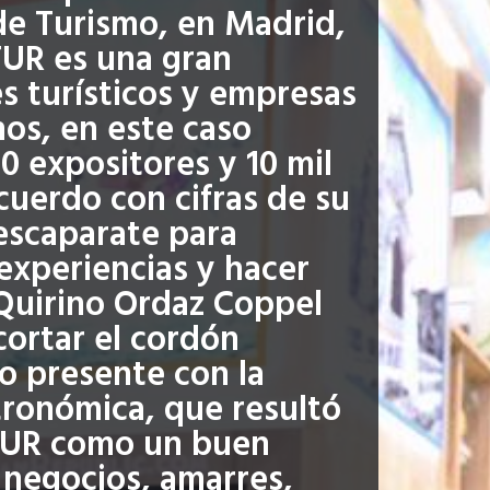
 de Turismo, en Madrid,
TUR es una gran
 turísticos y empresas
nos, en este caso
0 expositores y 10 mil
uerdo con cifras de su
 escaparate para
experiencias y hacer
 Quirino Ordaz Coppel
cortar el cordón
o presente con la
tronómica, que resultó
ITUR como un buen
 negocios, amarres,