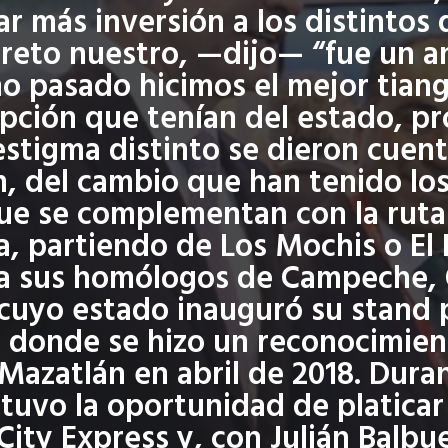
r más inversión a los distintos 
ncreto nuestro, —dijo— “fue un a
ño pasado hicimos el mejor tiangu
pción que tenían del estado, p
tigma distinto se dieron cuent
, del cambio que han tenido los
que se complementan con la ruta 
, partiendo de Los Mochis o El 
 a sus homólogos de Campeche, 
 cuyo estado inauguró su stand 
, donde se hizo un reconocimien
Mazatlán en abril de 2018. Duran
tuvo la oportunidad de platicar 
City Express y, con Julián Balbu