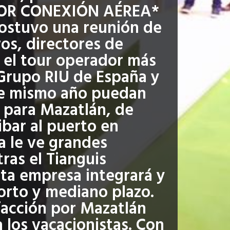
AYOR CONEXIÓN AÉREA*
sostuvo una reunión de
os, directores de
 el tour operador más
Grupo RIU de España y
te mismo año puedan
e para Mazatlán, de
bar al puerto en
a le ve grandes
ras el Tianguis
sta empresa integrará y
orto y mediano plazo.
facción por Mazatlán
 los vacacionistas. Con