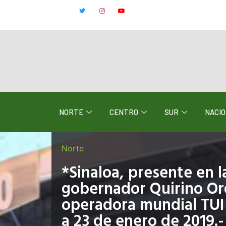
NORTE
CENTRO
SUR
NACI
Norte
*Sinaloa, presente en l
gobernador Quirino Ord
operadora mundial TUI
a 23 de enero de 2019.-