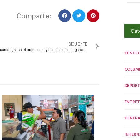
Comparte:
Cat
SIGUIENTE
Cuando ganan el populismo y el mesianismo, gana el pasado: Meade
CENTR
COLUM
DEPORT
ENTRET
GENERA
INTERN