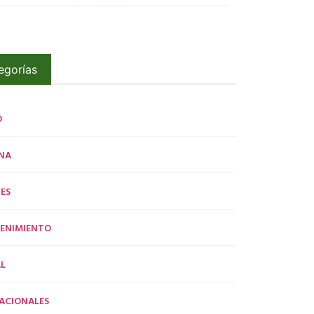
egorías
O
NA
ES
ENIMIENTO
L
ACIONALES