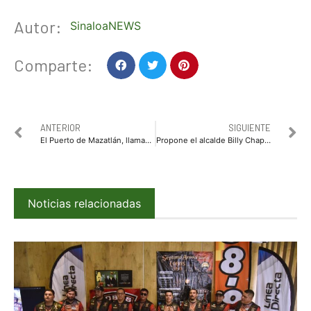
Autor:
SinaloaNEWS
Comparte:
ANTERIOR
SIGUIENTE
El Puerto de Mazatlán, llamado a retomar su nivel en carga y Logística: Lizárraga Mercado
Propone el alcalde Billy Chapman al Cabildo apruebe crear Dir. de Cobranza y una Oficina de apoyo a personas desaparecidas
Noticias relacionadas