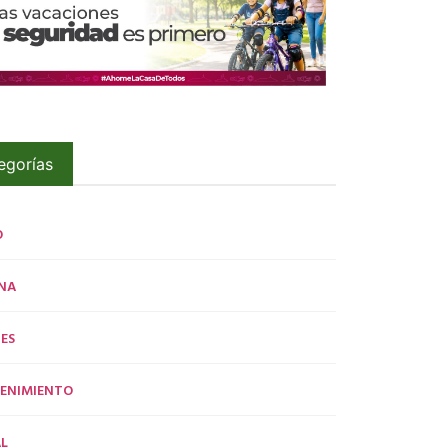
egorías
O
NA
ES
ENIMIENTO
L