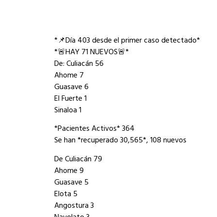
*📌Día 403 desde el primer caso detectado*
*🚨HAY 71 NUEVOS🚨*
De: Culiacán 56
Ahome 7
Guasave 6
El Fuerte 1
Sinaloa 1
*Pacientes Activos* 364
Se han *recuperado 30,565*, 108 nuevos
De Culiacán 79
Ahome 9
Guasave 5
Elota 5
Angostura 3
Navolato 3