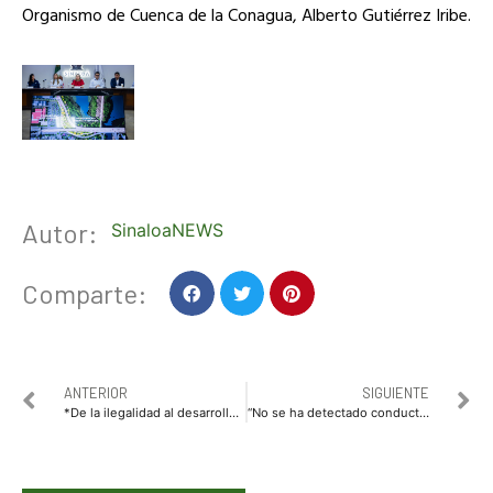
Organismo de Cuenca de la Conagua, Alberto Gutiérrez Iribe.
Autor:
SinaloaNEWS
Comparte:
ANTERIOR
SIGUIENTE
*De la ilegalidad al desarrollo: Mario Zamora impulsa ruta internacional con India para transformar el campo sinaloense*
“No se ha detectado conducta ilícita” de Rocha Moya: Omar García Harfuch