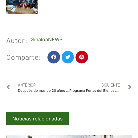
Autor:
SinaloaNEWS
Comparte:
ANTERIOR
SIGUIENTE
Después de más de 20 años de espera vecinos de la Bahía de Navachiste;en el sector Jordán Madero reciben apoyo para rehabilitar el pavimento
Programa Ferias del Bienestar recorre dos semanas sus fechas
Noticias relacionadas