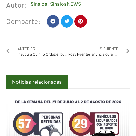
Autor:
Sinaloa
,
SinaloaNEWS
Comparte:
ANTERIOR
SIGUIENTE
Inaugura Quirino Ordaz el bulevar salida a Imala en Culiacán
Rosy Fuentes anuncia durante el Informe de Actividades de DIF Sinaloa la campaña “Te Queremos Sana”
Noticias relacionadas