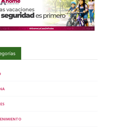
egorías
O
NA
ES
ENIMIENTO