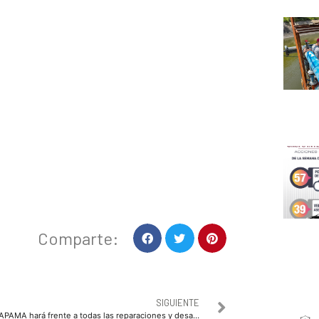
Comparte:
SIGUIENTE
JAPAMA hará frente a todas las reparaciones y desazolves pendientes con los 5 camiones vactor que recibió: Raúl Pérez