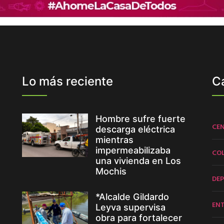
Lo más reciente
C
Hombre sufre fuerte
CE
descarga eléctrica
mientras
impermeabilizaba
CO
una vivienda en Los
Mochis
DE
*Alcalde Gildardo
EN
Leyva supervisa
obra para fortalecer