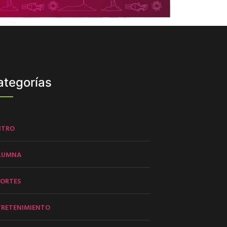
ategorías
NTRO
LUMNA
PORTES
TRETENIMIENTO