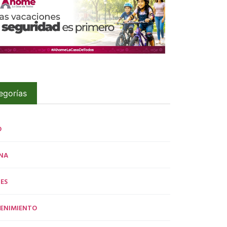
egorías
O
NA
ES
ENIMIENTO