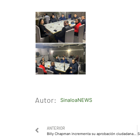
Autor:
SinaloaNEWS
ANTERIOR
Billy Chapman incrementa su aprobación ciudadana tiene un 57.4 por ciento y se coloca en el lugar 26: Mitofsky