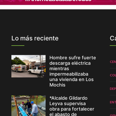
Lo más reciente
C
Hombre sufre fuerte
CE
descarga eléctrica
mientras
impermeabilizaba
CO
una vivienda en Los
Mochis
DE
*Alcalde Gildardo
EN
Leyva supervisa
obra para fortalecer
el abasto de
GE