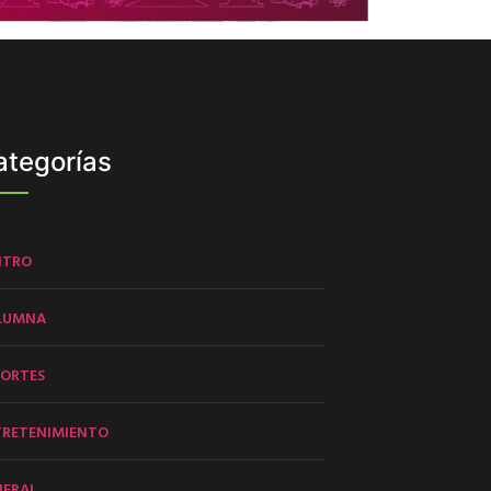
ategorías
NTRO
LUMNA
PORTES
TRETENIMIENTO
NERAL