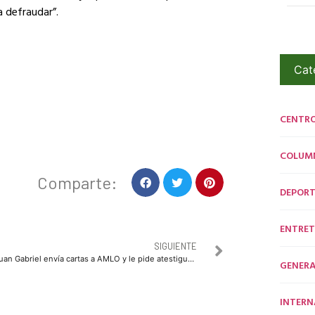
a defraudar”.
Cat
CENTR
COLUM
Comparte:
DEPORT
ENTRET
SIGUIENTE
Juan Gabriel envía cartas a AMLO y le pide atestiguar su reaparición
GENERA
INTERN