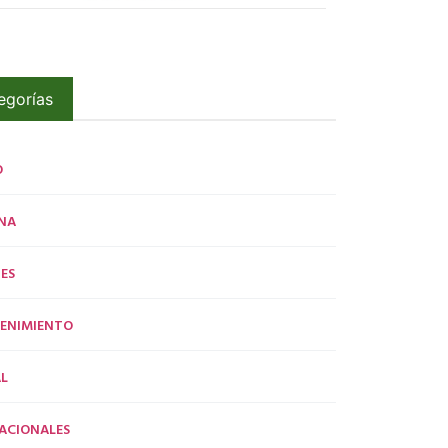
egorías
O
NA
ES
ENIMIENTO
L
ACIONALES