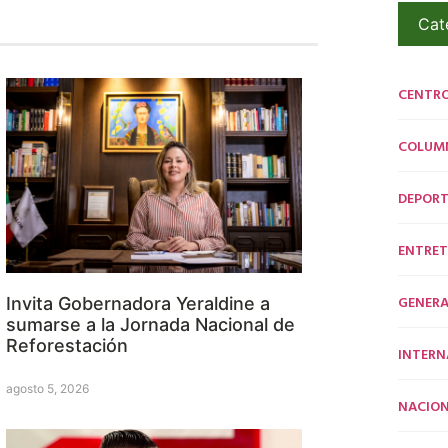
Cat
CENTR
COLUM
DEPORT
ENTRET
GENERA
Invita Gobernadora Yeraldine a
sumarse a la Jornada Nacional de
Reforestación
INTERN
agosto 5, 2026
NACION