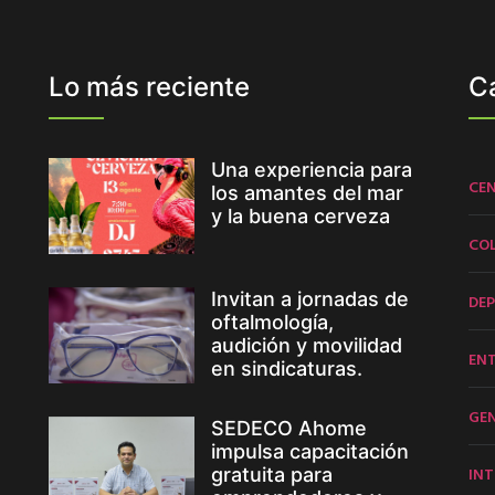
Lo más reciente
C
Una experiencia para
CE
los amantes del mar
y la buena cerveza
CO
Invitan a jornadas de
DE
oftalmología,
audición y movilidad
EN
en sindicaturas.
GE
SEDECO Ahome
impulsa capacitación
INT
gratuita para