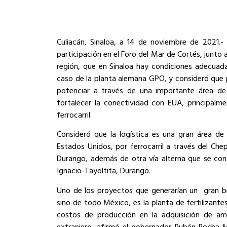
Culiacán, Sinaloa, a 14 de noviembre de 2021.-
participación en el Foro del Mar de Cortés, junto
región, que en Sinaloa hay condiciones adecuada
caso de la planta alemana GPO, y consideró que p
potenciar a través de una importante área de
fortalecer la conectividad con EUA, principal
ferrocarril.
Consideró que la logística es una gran área d
Estados Unidos, por ferrocarril a través del Che
Durango, además de otra vía alterna que se co
Ignacio-Tayoltita, Durango.
Uno de los proyectos que generarían un gran ben
sino de todo México, es la planta de fertilizan
costos de producción en la adquisición de am
extranjero, afirmó el gobernador Rubén Rocha M