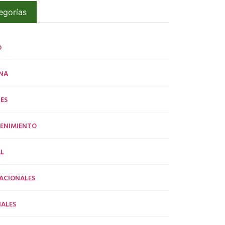
egorías
O
NA
ES
ENIMIENTO
L
ACIONALES
ALES