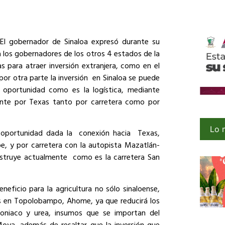
 El gobernador de Sinaloa expresó durante su
 a los gobernadores de los otros 4 estados de la
s para atraer inversión extranjera, como en el
or otra parte la inversión en Sinaloa se puede
 oportunidad como es la logística, mediante
mente por Texas tanto por carretera como por
Lo 
e oportunidad dada la conexión hacia Texas,
pe, y por carretera con la autopista Mazatlán-
nstruye actualmente como es la carretera San
eficio para la agricultura no sólo sinaloense,
tes en Topolobampo, Ahome, ya que reducirá los
oniaco y urea, insumos que se importan del
oya, además de resaltar que la inversión que