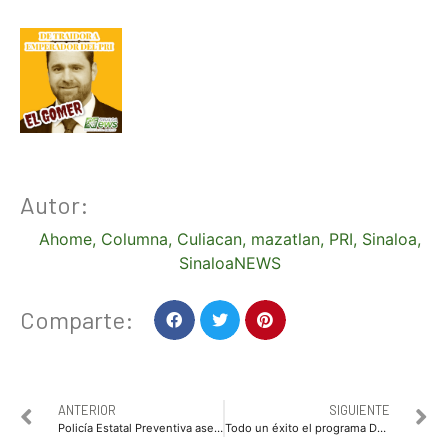
Autor:
Ahome
,
Columna
,
Culiacan
,
mazatlan
,
PRI
,
Sinaloa
,
SinaloaNEWS
Comparte:
ANTERIOR
SIGUIENTE
Policía Estatal Preventiva asegura arma de fuego y vehículo, atendió un reporte de disparos al aire en la colonia Benito Juárez
Todo un éxito el programa Domingos de Plazuela