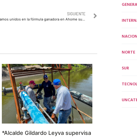
GENERA
SIGUIENTE
INTERN
Vamos unidos en la fórmula ganadora en Ahome subrayó Berna Antelo
NACION
NORTE
SUR
TECNO
UNCAT
*Alcalde Gildardo Leyva supervisa