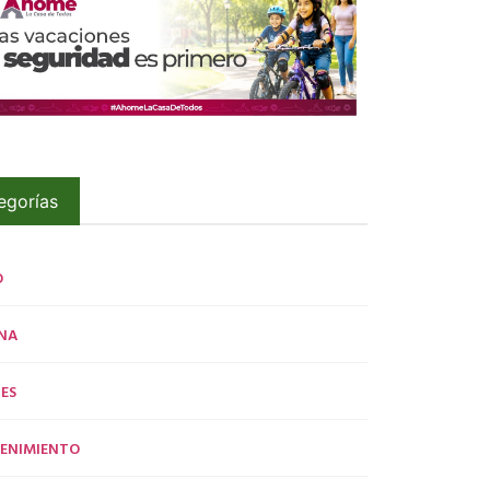
egorías
O
NA
ES
ENIMIENTO