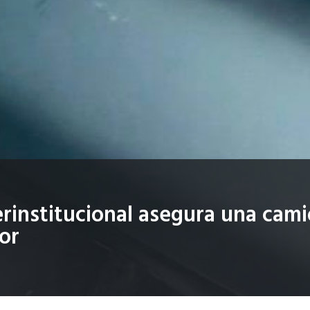
erinstitucional asegura una cam
ior