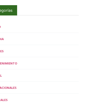
egorías
O
NA
ES
ENIMIENTO
L
ACIONALES
ALES