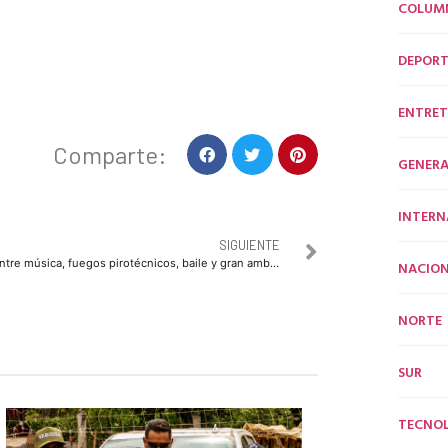
COLUM
DEPORT
ENTRET
Comparte:
GENERA
INTERN
SIGUIENTE
Entre música, fuegos pirotécnicos, baile y gran ambiente familiar inicia el Carnaval Topolobampo La Magia del Circo 2020
NACION
NORTE
SUR
TECNO