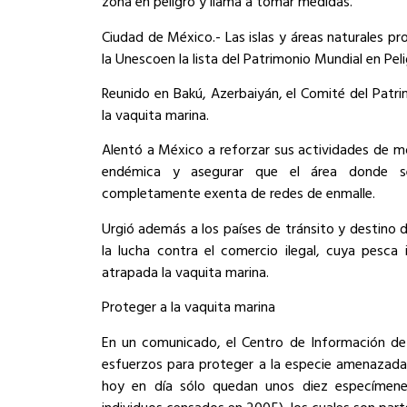
zona en peligro y llama a tomar medidas.
Ciudad de México.- Las islas y áreas naturales pr
la Unescoen la lista del Patrimonio Mundial en Peli
Reunido en Bakú, Azerbaiyán, el Comité del Patri
la vaquita marina.
Alentó a México a reforzar sus actividades de mo
endémica y asegurar que el área donde se
completamente exenta de redes de enmalle.
Urgió además a los países de tránsito y destino 
la lucha contra el comercio ilegal, cuya pesca
atrapada la vaquita marina.
Proteger a la vaquita marina
En un comunicado, el Centro de Información de
esfuerzos para proteger a la especie amenazada,
hoy en día sólo quedan unos diez especímene
individuos censados en 2005), los cuales son parte 