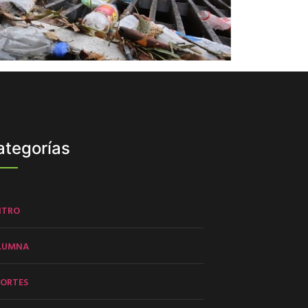
ategorías
NTRO
LUMNA
PORTES