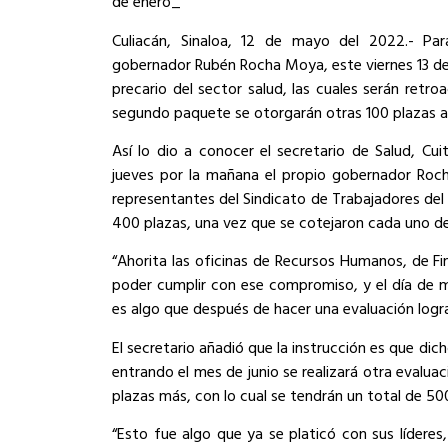
de enero_
Culiacán, Sinaloa, 12 de mayo del 2022.- Pa
gobernador Rubén Rocha Moya, este viernes 13 de
precario del sector salud, las cuales serán retro
segundo paquete se otorgarán otras 100 plazas ad
Así lo dio a conocer el secretario de Salud, Cui
jueves por la mañana el propio gobernador Roch
representantes del Sindicato de Trabajadores del
400 plazas, una vez que se cotejaron cada uno de
“Ahorita las oficinas de Recursos Humanos, de F
poder cumplir con ese compromiso, y el día de 
es algo que después de hacer una evaluación logra
El secretario añadió que la instrucción es que di
entrando el mes de junio se realizará otra evalua
plazas más, con lo cual se tendrán un total de 50
“Esto fue algo que ya se platicó con sus lídere