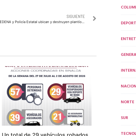
COLUM
SIGUIENTE
DEPORT
SEDENA y Policía Estatal ubican y destruyen plantío de mariguana
ENTRET
GENERA
INTERN
NACION
NORTE
SUR
TECNO
Un total de 29 vehículos robados