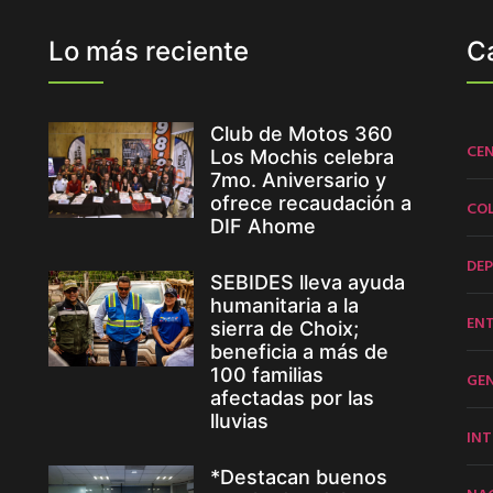
Lo más reciente
C
Club de Motos 360
CE
Los Mochis celebra
7mo. Aniversario y
ofrece recaudación a
CO
DIF Ahome
DE
SEBIDES lleva ayuda
humanitaria a la
EN
sierra de Choix;
beneficia a más de
100 familias
GE
afectadas por las
lluvias
INT
*Destacan buenos