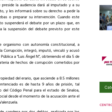
 preside la audiencia dará al imputado y a su
o, y les informará sobre su derecho a pedir la
ebas o preparar su intervención. Cuando este
ento suspenderá el debate por un plazo que, en
a la suspensión del debate previsto por este
e organismo con autonomía constitucional, a
la Corrupción, integró, imputó, vinculó y acusó
 Pública a “Luis Ángel N”, obteniendo el día 5 de
materia de hechos de corrupción cometidos por
ropiedad del erario, que asciende a 8.5 millones
entenciado es de hasta 9 años de prisión, tal
Cat
o del Código Penal para el estado de Sinaloa,
ocial desde el momento de la acusación ante el
Valenzuela.
CENTR
 de condena por dos delitos, realizada por los