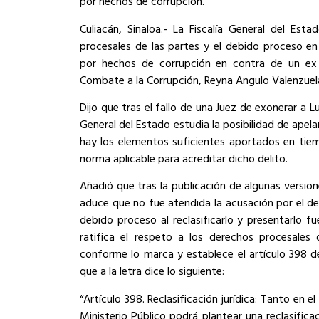
por hechos de corrupción.
Culiacán, Sinaloa.- La Fiscalía General del Est
procesales de las partes y el debido proceso en
por hechos de corrupción en contra de un ex f
Combate a la Corrupción, Reyna Angulo Valenzuel
Dijo que tras el fallo de una Juez de exonerar a Lu
General del Estado estudia la posibilidad de apela
hay los elementos suficientes aportados en tie
norma aplicable para acreditar dicho delito.
Añadió que tras la publicación de algunas version
aduce que no fue atendida la acusación por el del
debido proceso al reclasificarlo y presentarlo fue
ratifica el respeto a los derechos procesales
conforme lo marca y establece el artículo 398 d
que a la letra dice lo siguiente:
“Artículo 398. Reclasificación jurídica: Tanto en 
Ministerio Público podrá plantear una reclasifica