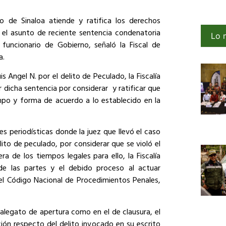
ado de Sinaloa atiende y ratifica los derechos
 el asunto de reciente sentencia condenatoria
Lo 
uncionario de Gobierno, señaló la Fiscal de
a.
is Angel N. por el delito de Peculado, la Fiscalía
r dicha sentencia por considerar
y ratificar que
mpo y forma de acuerdo a lo establecido en la
es periodísticas donde la juez que llevó el caso
ito de peculado, por considerar que se violó el
ra de los tiempos legales para ello, la Fiscalía
 de las partes y el debido proceso al actuar
el Código Nacional de Procedimientos Penales,
el alegato de apertura como en el de clausura, el
ción respecto del delito invocado en su escrito