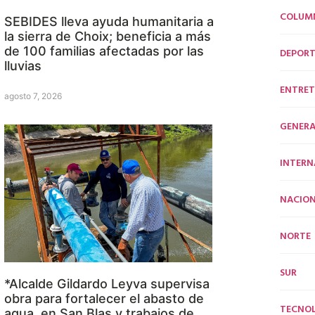
COLUM
SEBIDES lleva ayuda humanitaria a
la sierra de Choix; beneficia a más
de 100 familias afectadas por las
DEPORT
lluvias
ENTRET
agosto 7, 2026
GENERA
INTERN
NACION
NORTE
SUR
*Alcalde Gildardo Leyva supervisa
obra para fortalecer el abasto de
TECNO
agua en San Blas y trabajos de