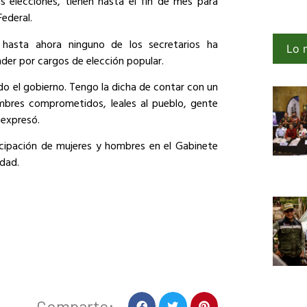
as elecciones, tienen hasta el fin de mes para
Federal.
 hasta ahora ninguno de los secretarios ha
Lo 
er por cargos de elección popular.
do el gobierno. Tengo la dicha de contar con un
bres comprometidos, leales al pueblo, gente
 expresó.
icipación de mujeres y hombres en el Gabinete
idad.
Comparte: