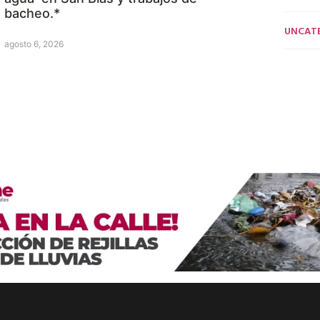
bacheo.*
UNCAT
agosto 6, 2026