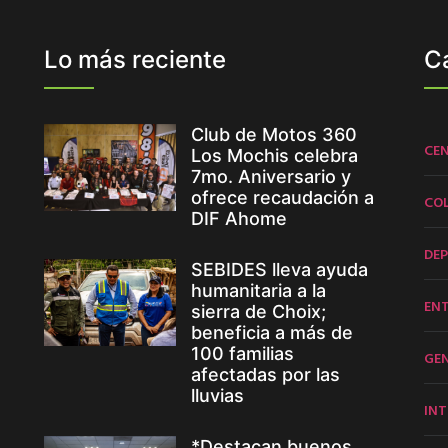
Lo más reciente
C
Club de Motos 360
CE
Los Mochis celebra
7mo. Aniversario y
ofrece recaudación a
CO
DIF Ahome
DE
SEBIDES lleva ayuda
humanitaria a la
EN
sierra de Choix;
beneficia a más de
100 familias
GE
afectadas por las
lluvias
INT
*Destacan buenos