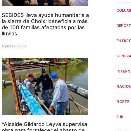
COLUM
SEBIDES lleva ayuda humanitaria a
la sierra de Choix; beneficia a más
DEPORT
de 100 familias afectadas por las
lluvias
ENTRET
agosto 7, 2026
GENERA
INTERN
NACION
NORTE
SUR
*Alcalde Gildardo Leyva supervisa
obra para fortalecer el abasto de