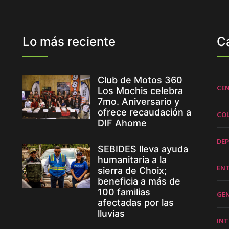
Lo más reciente
C
Club de Motos 360
CE
Los Mochis celebra
7mo. Aniversario y
ofrece recaudación a
CO
DIF Ahome
DE
SEBIDES lleva ayuda
humanitaria a la
EN
sierra de Choix;
beneficia a más de
100 familias
GE
afectadas por las
lluvias
INT