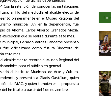
trega-Recepción de dichas dependencias.
-* Con la intención de conocer las instalaciones
tura, al filo del mediodía el alcalde electo de
Lo 
sentó primeramente en el Museo Regional del
urismo municipal. Ahí en la dependencia, fue
cipio de Ahome, Carlos Alberto Granados Mexía,
a-Recepción que se realiza durante este mes.
smo municipal, Gerardo Vargas Landeros presentó
 fue oficializada como futura Directora de
ión este mes.
l alcalde electo recorrió el Museo Regional del
disponibles para el público en general.
ladó al Instituto Municipal de Arte y Cultura,
endencia y presentó a Gladis Gastélum, quien
pción de IMAC, y quien también es la propuesta
 del Instituto a partir del 1 de noviembre.