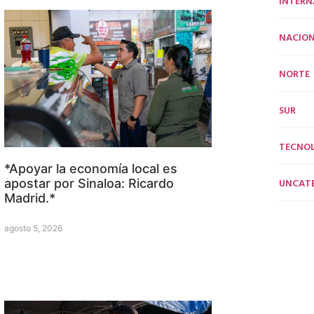
INTERN
NACION
NORTE
SUR
TECNO
*Apoyar la economía local es
UNCAT
apostar por Sinaloa: Ricardo
Madrid.*
agosto 5, 2026