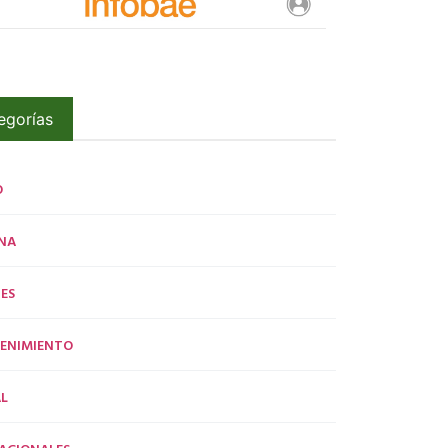
egorías
O
NA
ES
ENIMIENTO
L