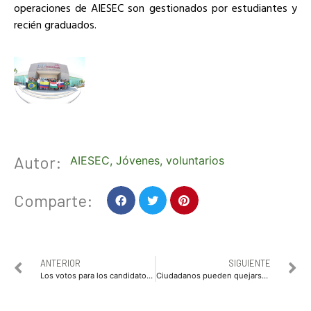
operaciones de AIESEC son gestionados por estudiantes y
recién graduados.
Autor:
AIESEC
,
Jóvenes
,
voluntarios
Comparte:
ANTERIOR
SIGUIENTE
Los votos para los candidatos del PRI,serán regresados con obras: Nubia Ramos
Ciudadanos pueden quejarse por llamadas de publicidad, productos o servicios: Ceaip