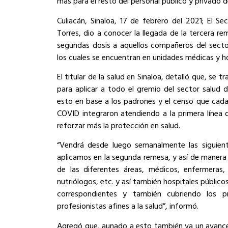
más para el resto del personal público y privado d
Culiacán, Sinaloa, 17 de febrero del 2021; El Se
Torres, dio a conocer la llegada de la tercera 
segundas dosis a aquellos compañeros del sector
los cuales se encuentran en unidades médicas y ho
El titular de la salud en Sinaloa, detalló que, se 
para aplicar a todo el gremio del sector salud d
esto en base a los padrones y el censo que cada
COVID integraron atendiendo a la primera línea
reforzar más la protección en salud.
“Vendrá desde luego semanalmente las siguiente
aplicamos en la segunda remesa, y así de manera 
de las diferentes áreas, médicos, enfermeras,
nutriólogos, etc. y así también hospitales público
correspondientes y también cubriendo los p
profesionistas afines a la salud”, informó.
Agregó que, aunado a esto también va un avance