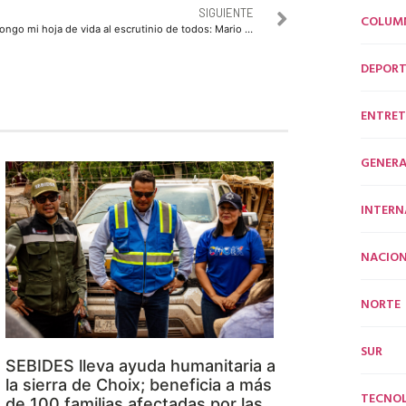
SIGUIENTE
COLUM
Pongo mi hoja de vida al escrutinio de todos: Mario Zamora
DEPORT
ENTRET
GENERA
INTERN
NACION
NORTE
SUR
SEBIDES lleva ayuda humanitaria a
la sierra de Choix; beneficia a más
TECNO
de 100 familias afectadas por las