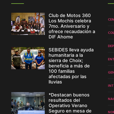
Club de Motos 360
CE
Los Mochis celebra
7mo. Aniversario y
ofrece recaudación a
CO
DIF Ahome
DE
SEBIDES lleva ayuda
humanitaria a la
EN
sierra de Choix;
beneficia a más de
100 familias
GE
afectadas por las
lluvias
INT
*Destacan buenos
NA
resultados del
Operativo Verano
Seguro en mesa de
NO