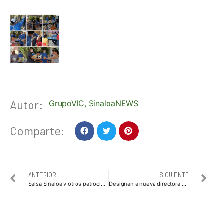
Autor:
GrupoVIC
,
SinaloaNEWS
Comparte:
ANTERIOR
SIGUIENTE
Salsa Sinaloa y otros patrocinadores donan despensas a trabajadores del campo
Designan a nueva directora de Programas Preventivos de la SSP Sinaloa