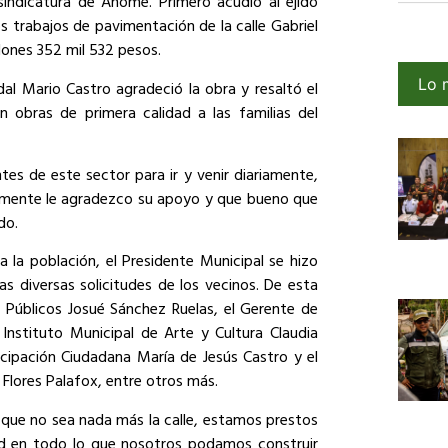
sindicatura de Ahome. Primero acudió al ejido
os trabajos de pavimentación de la calle Gabriel
lones 352 mil 532 pesos.
Lo 
dal Mario Castro agradeció la obra y resaltó el
n obras de primera calidad a las familias del
ntes de este sector para ir y venir diariamente,
amente le agradezco su apoyo y que bueno que
do.
a la población, el Presidente Municipal se hizo
s diversas solicitudes de los vecinos. De esta
s Públicos Josué Sánchez Ruelas, el Gerente de
Instituto Municipal de Arte y Cultura Claudia
cipación Ciudadana María de Jesús Castro y el
 Flores Palafox, entre otros más.
que no sea nada más la calle, estamos prestos
d en todo lo que nosotros podamos construir