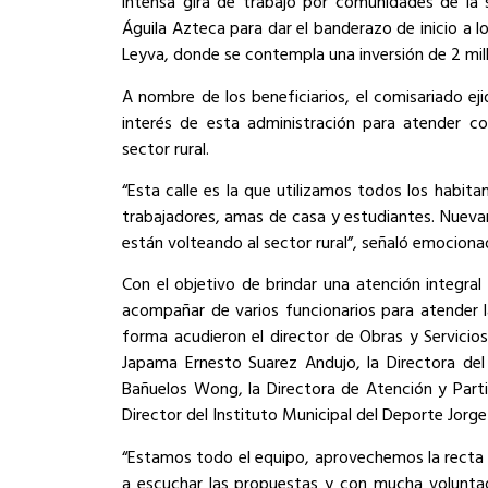
intensa gira de trabajo por comunidades de la 
Águila Azteca para dar el banderazo de inicio a l
Leyva, donde se contempla una inversión de 2 mil
A nombre de los beneficiarios, el comisariado eji
interés de esta administración para atender co
sector rural.
“Esta calle es la que utilizamos todos los habita
trabajadores, amas de casa y estudiantes. Nuev
están volteando al sector rural”, señaló emociona
Con el objetivo de brindar una atención integral 
acompañar de varios funcionarios para atender la
forma acudieron el director de Obras y Servicio
Japama Ernesto Suarez Andujo, la Directora del 
Bañuelos Wong, la Directora de Atención y Parti
Director del Instituto Municipal del Deporte Jorge
“Estamos todo el equipo, aprovechemos la recta 
a escuchar las propuestas y con mucha volunta