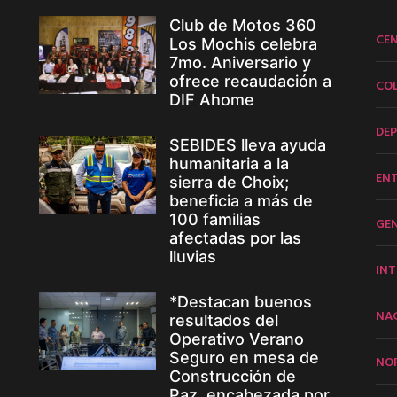
Club de Motos 360
CE
Los Mochis celebra
7mo. Aniversario y
ofrece recaudación a
CO
DIF Ahome
DE
SEBIDES lleva ayuda
humanitaria a la
EN
sierra de Choix;
beneficia a más de
100 familias
GE
afectadas por las
lluvias
INT
*Destacan buenos
NA
resultados del
Operativo Verano
Seguro en mesa de
NO
Construcción de
Paz, encabezada por