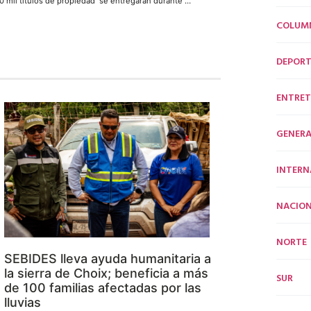
40 mil títulos de propiedad se entregarán durante el 2018 en Sinaloa
COLUM
DEPORT
ENTRET
GENERA
INTERN
NACION
NORTE
SEBIDES lleva ayuda humanitaria a
la sierra de Choix; beneficia a más
SUR
de 100 familias afectadas por las
lluvias