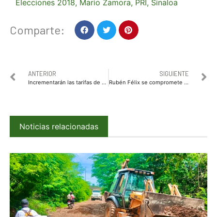
Elecciones 2018
,
Mario Zamora
,
PRI
,
Sinaloa
Comparte:
ANTERIOR
SIGUIENTE
Incrementarán las tarifas de agua potable en Mazatlán, Sinaloa, Salvador Alvarado, Angostura y Elota
Rubén Félix se compromete a legislar en favor de las mujeres
Noticias relacionadas