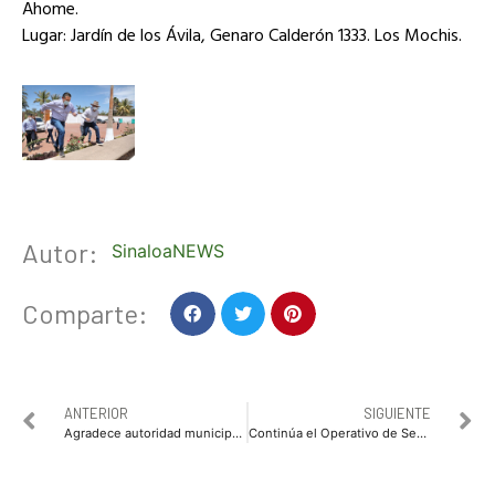
Ahome.
Lugar: Jardín de los Ávila, Genaro Calderón 1333. Los Mochis.
Autor:
SinaloaNEWS
Comparte:
ANTERIOR
SIGUIENTE
Agradece autoridad municipal ejemplar comportamiento de ciudadanía en esta Semana Santa, y hace llamado a seguir respetando los operativos
Continúa el Operativo de Seguridad de Semana Santa; Grupo Élite de la PEP asegura a dos personas con armas en Altata