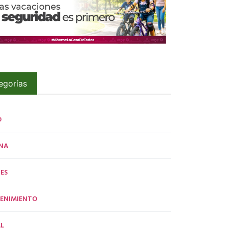
egorías
O
NA
ES
ENIMIENTO
L