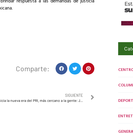
brindar respuesta a las demandas de justicia
xicana.
Cat
Comparte:
CENTR
COLUM
SIGUIENTE
DEPORT
Inicia la nueva era del PRI, más cercano a la gente: Jesús Valdés
ENTRET
GENERA