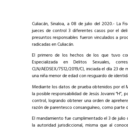
Culiacán, Sinaloa, a 08 de julio del 2020.- La Fi
jueces de control 3 diferentes casos por el de
presuntos responsables fueron vinculados a proc
radicadas en Culiacán.
El primero de los hechos de los que tuvo con
Especializada en Delitos Sexuales, corr
CLN/AEDSEX/7512/2019/CI, iniciada el día 23 de
una niña menor de edad con resguardo de identid
Mediante los datos de prueba obtenidos por el Min
la posible responsabilidad de Jesús Jovanni “H”, p
control, logrando obtener una orden de aprehens
razón de parentesco consanguíneo, como parte d
El mandamiento fue cumplimentado el 3 de julio 
la autoridad jurisdiccional, misma que al conoc