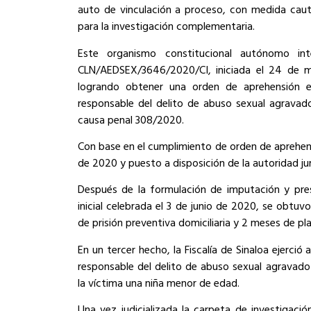
auto de vinculación a proceso, con medida caut
para la investigación complementaria.
Este organismo constitucional autónomo int
CLN/AEDSEX/3646/2020/CI, iniciada el 24 de m
logrando obtener una orden de aprehensión 
responsable del delito de abuso sexual agravad
causa penal 308/2020.
Con base en el cumplimiento de orden de aprehens
de 2020 y puesto a disposición de la autoridad jur
Después de la formulación de imputación y pre
inicial celebrada el 3 de junio de 2020, se obtuv
de prisión preventiva domiciliaria y 2 meses de p
En un tercer hecho, la Fiscalía de Sinaloa ejerció
responsable del delito de abuso sexual agravad
la víctima una niña menor de edad.
Una vez judicializada la carpeta de investigaci