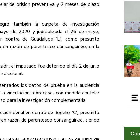
elar de prisión preventiva y 2 meses de plazo
egró también la carpeta de investigación
ayo de 2020 y judicializada el 26 de mayo,
en contra de Guadalupe “L”, como presunto
o en razón de parentesco consanguíneo, en la
ión, el imputado fue detenido el día 2 de junio
isdiccional.
sentados los datos de prueba en la audiencia
o la vinculación a proceso, con medida cautelar
lazo para la investigación complementaria.
 acción penal en contra de Rogelio “C”, presunto
o en razón de parentesco consanguíneo, siendo
Cat
ón CLN/AEDSEX/7123/2019/CI, el 26 de junio de