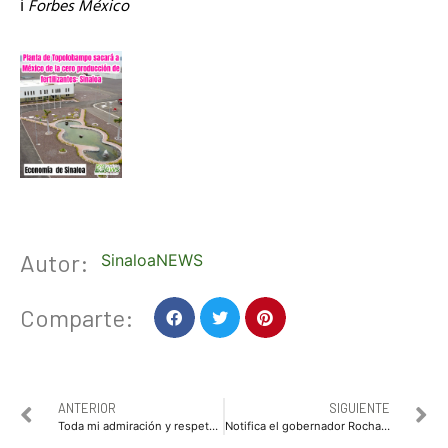
ℹ️
Forbes México
Autor:
SinaloaNEWS
Comparte:
ANTERIOR
SIGUIENTE
Toda mi admiración y respeto a las mujeres que son madres de familia: Gerardo Vargas Landeros
Notifica el gobernador Rocha la remoción de Héctor Cuén al cargo de secretario de salud