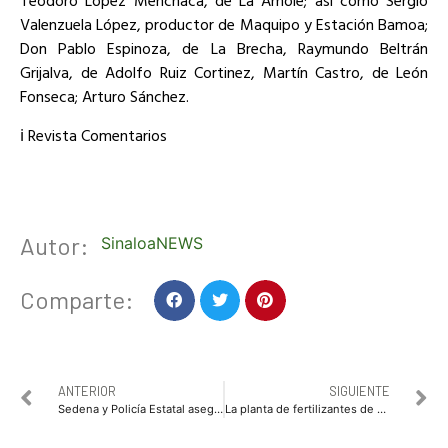
Teodoro López Menchaca, de La Amole; así como Sergio
Valenzuela López, productor de Maquipo y Estación Bamoa;
Don Pablo Espinoza, de La Brecha, Raymundo Beltrán
Grijalva, de Adolfo Ruiz Cortinez, Martín Castro, de León
Fonseca; Arturo Sánchez.
ℹ️ Revista Comentarios
Autor:
SinaloaNEWS
Comparte:
ANTERIOR
SIGUIENTE
Sedena y Policía Estatal aseguran a cuatro personas, vehículos y presunto cristal
La planta de fertilizantes de GPO generará un dinamismo económico sin precedente en Sinaloa: Javier Lizárraga