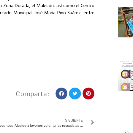
 la Zona Dorada, el Malecón, así como el Centro
ercado Municipal José María Pino Suárez, entre
Comparte:
SIGUIENTE
Reconoce Alcalde a jóvenes voluntarias rescatistas del Ej. Mochis, que auxiliaron en siniestro de Plaza Fiesta Las Palmas.