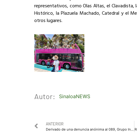
representativos, como Olas Altas, el Clavadista,
Histórico, la Plazuela Machado, Catedral y el M
otros lugares.
Autor:
SinaloaNEWS
ANTERIOR
Derivado de una denuncia anónima al 089, Grupo Interinstitucional implementó un operativo en tres hoteles; detuvo a siete personas, entre ellas dos menores de edad, y aseguró vehículos con reporte de robo y presunta droga en Rosario