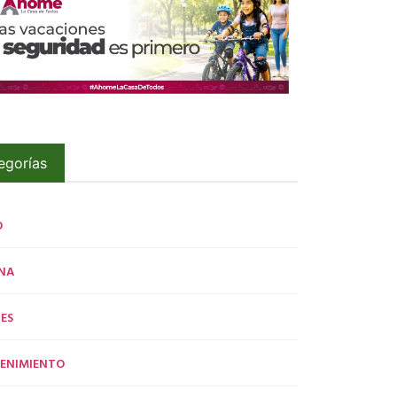
egorías
O
NA
ES
ENIMIENTO