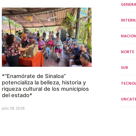
GENERA
INTERN
NACION
NORTE
SUR
*“Enamórate de Sinaloa”
potencializa la belleza, historia y
TECNO
riqueza cultural de los municipios
del estado*
UNCAT
julio 28, 2026