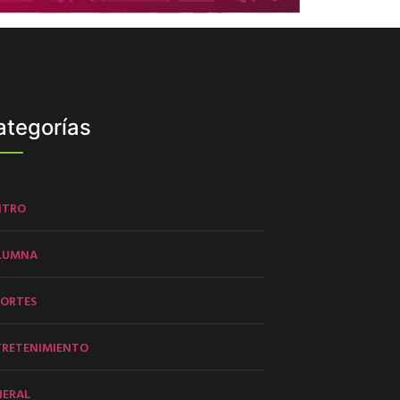
ategorías
NTRO
LUMNA
PORTES
TRETENIMIENTO
NERAL