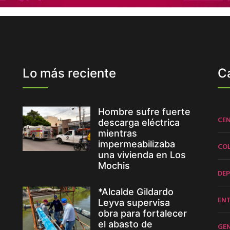
Lo más reciente
C
Hombre sufre fuerte
CE
descarga eléctrica
mientras
impermeabilizaba
CO
una vivienda en Los
Mochis
DE
*Alcalde Gildardo
EN
Leyva supervisa
obra para fortalecer
el abasto de
GE